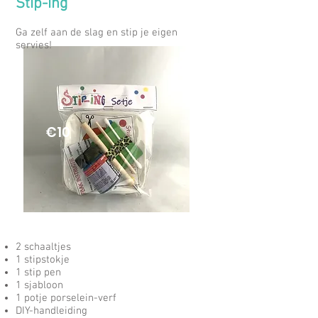
Stip-ing
Ga zelf aan de slag en stip je eigen
servies!
€10
2 schaaltjes
1 stipstokje
1 stip pen
1 sjabloon
1 potje porselein-verf
DIY-handleiding