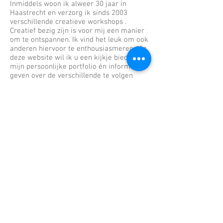
Inmiddels woon ik alweer 30 jaar in
Haastrecht en verzorg ik sinds 2003
verschillende creatieve workshops .
Creatief bezig zijn is voor mij een manier
om te ontspannen. Ik vind het leuk om ook
anderen hiervoor te enthousiasmeren. Via
deze website wil ik u een kijkje bieden in
mijn persoonlijke portfolio én informatie
geven over de verschillende te volgen
workshops/cursussen.
Heeft u interesse of vragen? Schroom
vooral niet om
contact
op te nemen. Ik sta
u graag te woord!
Met creatieve groeten,
Ingrid Aerts
Mensen een mooi object laten
maken én een leuke
beleving meegeven, dat is het doel
dat
i
k mijzelf
stel
wanneer ik een
workshop of cursus geef